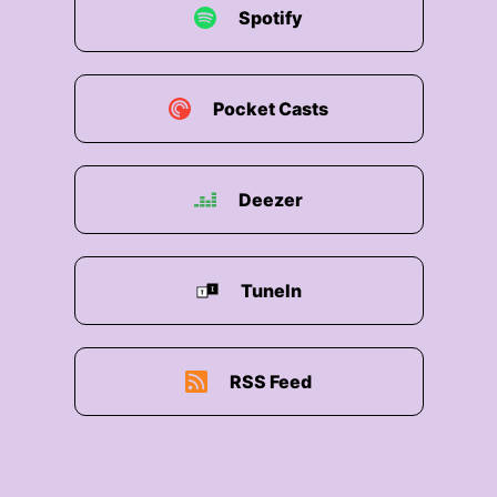
Spotify
00:02:11: Thomas teilt seine Sicht auf autonome
Taxis, die Rolle klassischer Taxiinfrastrukturen
Die wichtigsten Entscheidungen, die ein CEO
treffen muss wenn Mobilität nicht nur bequemer
Pocket Casts
sondern nachhaltiger werden soll.
00:02:25: Eine wirklich spannende Folge über
Deezer
Wachstum, Partnerschaften und die Zukunft U-
Bahner Mobilität.
00:02:32: Los geht's!
TuneIn
00:02:37: Moin Thomas
00:02:37: Moin Sven
RSS Feed
00:02:39: Ich freue mich hier zu sein und lassen
es gleich mit einer kniffligen Frage erstmal
gleich reinkommen Warum bist du hier CEO